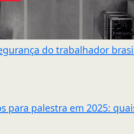
egurança do trabalhador brasil
s para palestra em 2025: qua