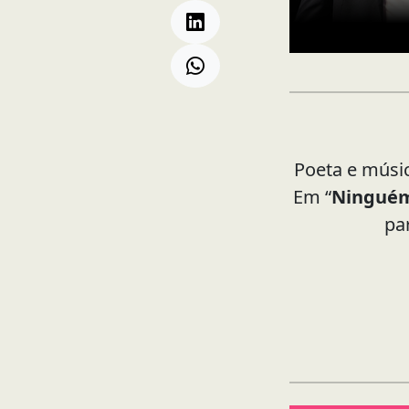
Poeta e músic
Em “
Ninguém
pa