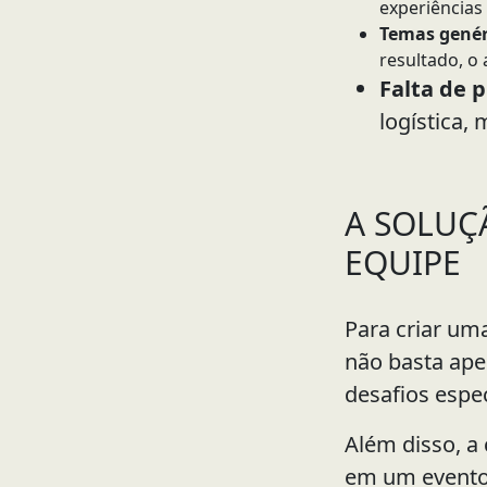
experiências
Temas genér
resultado, o
Falta de 
logística,
A SOLUÇ
EQUIPE
Para criar um
não basta ape
desafios espec
Além disso, a
em um evento 