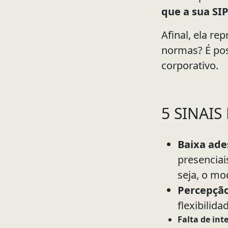
que a sua SI
Afinal, ela 
normas? É pos
corporativo.
5 SINAI
Baixa ade
presenciai
seja, o mo
Percepção
flexibilid
Falta de int