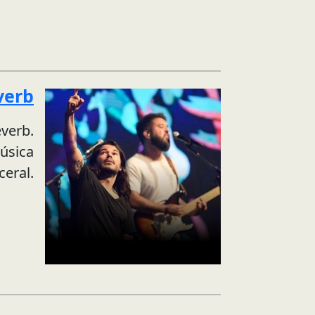
verb
everb.
úsica
ceral.