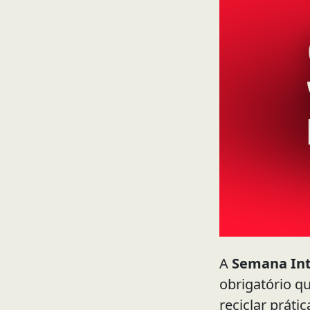
A
Semana Int
obrigatório q
reciclar prát