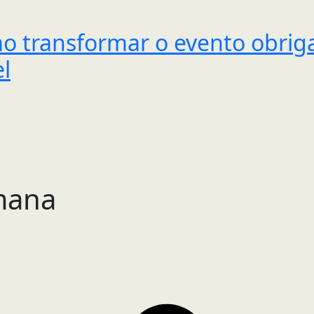
mo transformar o evento obri
l
mana