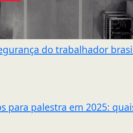
egurança do trabalhador brasil
s para palestra em 2025: qua