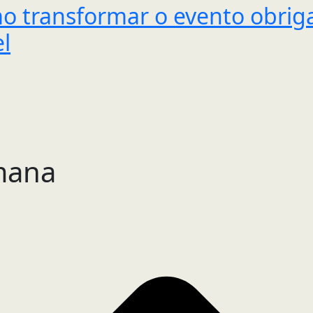
mo transformar o evento obri
l
mana