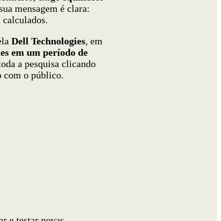
, sua mensagem é clara:
 calculados.
ela
Dell Technologies
, em
tes em um período de
oda a pesquisa clicando
o com o público.
ar e testar novas