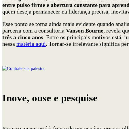
entre pulso firme e abertura constante para apren
quem deseja permanecer na liderança precisa, inevit
Esse ponto se torna ainda mais evidente quando anal
parceria com a consultoria
Vanson Bourne
, revela q
três a cinco anos
. Entre os principais motivos está, j
nessa
matéria aqui
. Tornar-se irrelevante significa p
Inove, ouse e pesquise
Por isso, quem está à frente de um negócio precisa olh