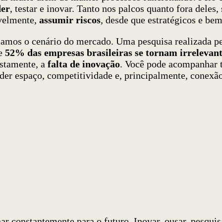
der
, testar e inovar. Tanto nos palcos quanto fora deles
avelmente,
assumir riscos
, desde que estratégicos e bem
isamos o cenário do mercado. Uma pesquisa realizada p
ue
52% das empresas brasileiras se tornam irrelevan
ustamente, a
falta de inovação
. Você pode acompanhar t
erder espaço, competitividade e, principalmente, conexã
ar constantemente para o futuro. Inovar, ousar, pesquis