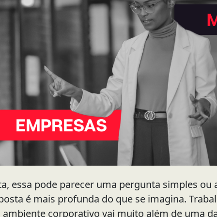
sta, essa pode parecer uma pergunta simples ou 
sposta é mais profunda do que se imagina. Traba
o ambiente corporativo vai muito além de uma dat