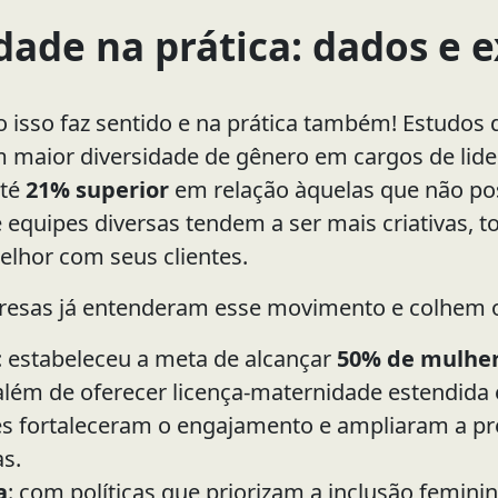
dade na prática: dados e 
do isso faz sentido e na prática também! Estudos
 maior diversidade de gênero em cargos de li
até
21% superior
em relação àquelas que não pos
 equipes diversas tendem a ser mais criativas, t
elhor com seus clientes.
esas já entenderam esse movimento e colhem o
: estabeleceu a meta de alcançar
50% de mulher
 além de oferecer licença-maternidade estendida
es fortaleceram o engajamento e ampliaram a p
as.
a
: com políticas que priorizam a inclusão femini