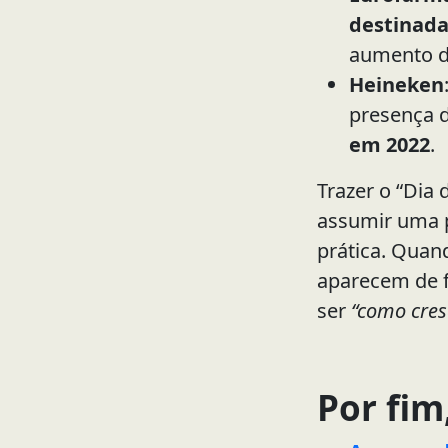
destinada
aumento de
Heineken
presença 
em 2022
.
Trazer o “Dia
assumir uma p
prática. Quand
aparecem de f
ser
“como cres
Por fim,