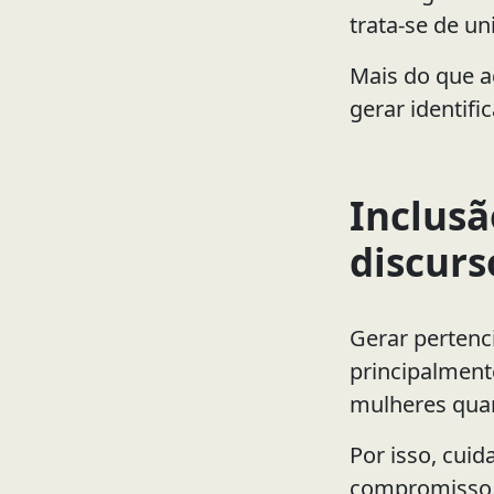
trata-se de un
Mais do que 
gerar identifi
Inclusã
discurs
Gerar pertenci
principalment
mulheres quan
Por isso, cuid
compromisso r