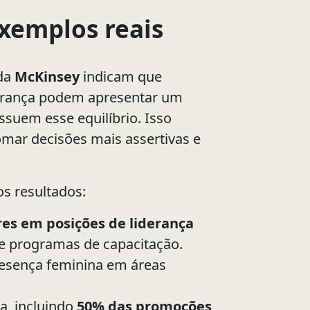
exemplos reais
 da
McKinsey
indicam que
derança podem apresentar um
suem esse equilíbrio. Isso
omar decisões mais assertivas e
s resultados:
es em posições de liderança
 e programas de capacitação.
resença feminina em áreas
na, incluindo
50% das promoções