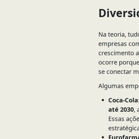
Diversi
Na teoria, tu
empresas com
crescimento 
ocorre porque
se conectar m
Algumas empr
Coca-Cola
até 2030
,
Essas açõ
estratégic
Eurofarm