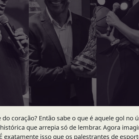
 do coração? Então sabe o que é aquele gol no ú
a histórica que arrepia só de lembrar. Agora imag
 É exatamente isso que os palestrantes de espo