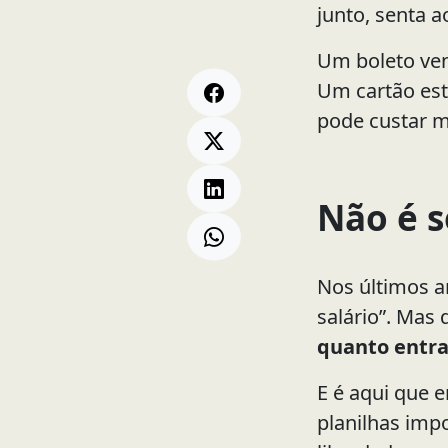
junto, senta 
Um boleto ve
Um cartão est
pode custar m
Não é s
Nos últimos a
salário”. Mas
quanto entra
E é aqui que e
planilhas impo