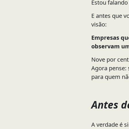
Estou faland
E antes que v
visão:
Empresas que
observam um
Nove por cent
Agora pense: 
para quem nã
Antes d
A verdade é s