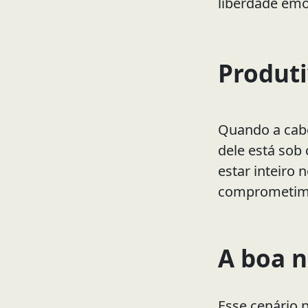
liberdade emo
Produt
Quando a cabe
dele está sob 
estar inteiro 
comprometime
A boa n
Esse cenário 